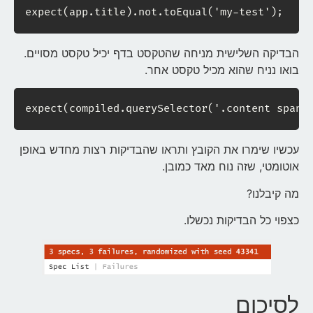
expect(app.title).not.toEqual('my-test');
הבדיקה השלישית מניחה שהטקסט בדף יכיל טקסט מסויים.
בואו נניח שהוא מכיל טקסט אחר.
expect(compiled.querySelector('.content span'
עכשיו שימרו את הקובץ ותראו שהבדיקות רצות מחדש באופן
אוטומטי, שזה נוח מאד כמובן.
מה קיבלנו?
כצפוי כל הבדיקות נכשלו.
לסיכום