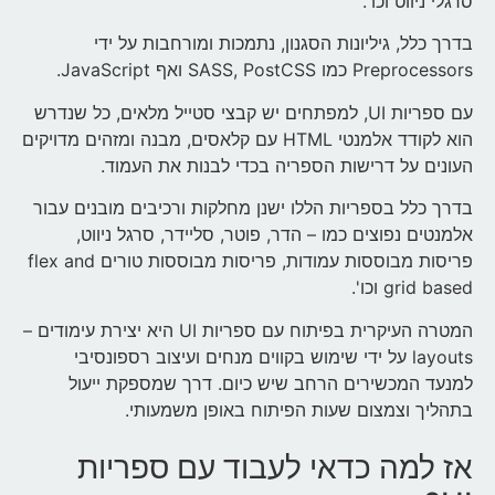
סרגלי ניווט וכו'.
בדרך כלל, גיליונות הסגנון, נתמכות ומורחבות על ידי
Preprocessors כמו SASS, PostCSS ואף JavaScript.
עם ספריות UI, למפתחים יש קבצי סטייל מלאים, כל שנדרש
הוא לקודד אלמנטי HTML עם קלאסים, מבנה ומזהים מדויקים
העונים על דרישות הספריה בכדי לבנות את העמוד.
בדרך כלל בספריות הללו ישנן מחלקות ורכיבים מובנים עבור
אלמנטים נפוצים כמו – הדר, פוטר, סליידר, סרגל ניווט,
פריסות מבוססות עמודות, פריסות מבוססות טורים flex and
grid based וכו'.
המטרה העיקרית בפיתוח עם ספריות UI היא יצירת עימודים –
layouts על ידי שימוש בקווים מנחים ועיצוב רספונסיבי
למנעד המכשירים הרחב שיש כיום. דרך שמספקת ייעול
בתהליך וצמצום שעות הפיתוח באופן משמעותי.
אז למה כדאי לעבוד עם ספריות