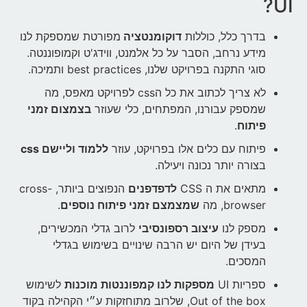
UI?
בדרך כלל, כוללות
דוקומנטציה
מפורטת שמספקת לנו
מידע נרחב, הסבר על כל אלמנט, ווידג'ט וקמופוננטה.
סוגי התקנה בפרויקט שלנו, best practices ותמיכה.
לא צריך לכתוב את כל הcss לפרויקט מאפס, מה
שמספק עבורנו, המפתחים, כלי שעוזר
בצמצום זמני
פיתוח
.
פיתוח עם כלים אלו בפרויקט, עוזר
ללמוד וליישם css
בצורה יותר נכונה ויעילה.
מתאים את ה CSS
לדפדפנים
הנפוצים ביותר, cross-
browser, מה
שמצמצם זמני פיתוח נוספים
.
מספק לנו
עיצוב רספונסיבי
לרוב גדלי המכשירים,
בעידן של היום יש הרבה שינויים בשימוש בגדלי
המסכים.
ספריות UI
מספקות לנו קמפוננטות מוכנות
לשימוש
Out of the box, שלרוב מתוחזקות ע״י הקהילה בקוד