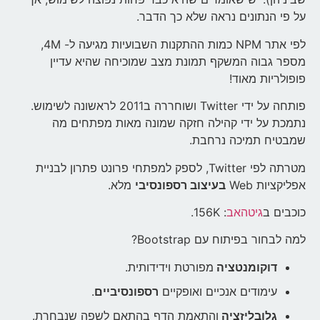
על פי הנתונים נראה שלא כך הדבר.
לפי אתר NPM כמות ההתקנות השבועיות מגיעה ל- 4M,
מספר גבוה המשקף תמונת מצב שמוכיחה שהיא עדיין
פופולריות מאוד!
פותחה על ידי Twitter ושוחררה ב2011 לראשונה לשימוש.
נתמכת על ידי קהילה חזקה שמונה מאות מפתחים מה
שמבטיח תמיכה נרחבת.
מטרתה לפי Twitter, לספק למפתחי פרונט פתרון לבניית
אפליקציות Web
בעיצוב רספונסיבי
מלא.
כוכבים ב
גיטהאב
: 156K.
למה לבחור בפיתוח עם Bootstrap?
דוקומנטציה
מפורטת וידידותית.
עימודים אנכיים ואופקיים
רספונסיביים
.
גלובליזציה
והתאמת הדף בהתאם לשפה שנבחרת.