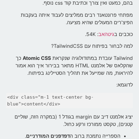
בהם, כמעט ואין צורך וכתיבת קוד css נוסף.
מפתחי פרונטאנד רבים ממליצים לעבוד איתה בעקבות
הפיצ'רים המעולים שהיא מציעה.
כוכבים ב
גיטהאב
: 54K.
למה לבחור בפיתוח עם TailwindCSS?
Tailwind עובדת במתודולוגיה שנקראת
Atomic CSS
כך
שהקלאס של אלמנט HTML מתאר בבירור איך הוא אמור
להיראות, מה שמייעל את תהליך הסטיילינג בפיתוח.
לדוגמא:
<div class="m-1 text-center bg-
blue">content</div>
יציג אלמנט דיב עם margin בגודל 1 (במקרה הזה, שוליים
קטנים), טקסט ממורכז ורקע כחול.
הספרייה נתמכת ברוב ה
דפדפנים המודרניים
.