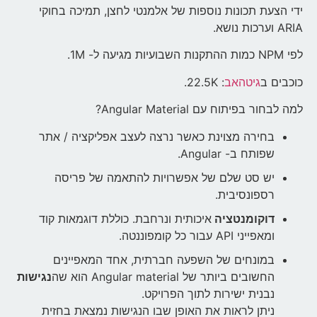
ידי הצעת תכונות נוספות של אלמנטי לחצן, תמיכה בחוקי
ARIA וערכות נושא.
לפי NPM כמות ההתקנות השבועיות מגיעה ל- 1M.
כוכבים ב
גיטהאב
: 22.5K.
למה לבחור בפיתוח עם Angular Material?
בחירה מצוינת כאשר נרצה לעצב אפליקציה / אתר
שפותח ב- Angular.
יש סט שלם של אפשרויות להתאמה של פריסה
רספונסיבית.
דוקומנטציה
איכותית ונרחבת. כוללת דוגמאות קוד
ומאפייני API עבור כל קומפוננטה.
במונחים של השפעה חברתית, אחד המאפיינים
החשובים ביותר של Angular material הוא שה
נגישות
נבנית ישירות לתוך הפרויקט.
ניתן לראות את האופן שבו הנגישות נמצאת בחזית