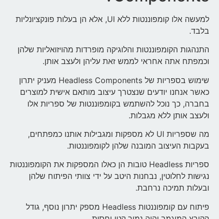
למעשה אלו קומפוננטות ללא UI, אלא הן בעלות פונקציונליות
בלבד.
התנהגות הקומפוננטות והלוגיקה מופרדות מהויזואליות שלהן
וכמפתח אתה אחראי לממש זאת עליהן ולעצב אותן.
שימוש בספריות של Headless Components מעניק יתרון
כאשר אנחנו יודעים שנצטרך עיצוב מותאם אישית למוצרים
בחברה, כך נוכל להשתמש בקומפוננטות של ספריות אלו
ולעצב אותן ללא מגבלות.
מה שספריות UI לא מספקות ומגבילות אותנו כמפתחים,
בעקבות העיצוב המובנה שלהן לקומפוננטות.
ספריות Headless טובות הן כאלו המספקות את הקומפוננטות
נגישות לחלוטין, נבחנות היטב על ידי צוותי הפיתוח שלהן
ובעלות תמיכה נרחבת.
פיתוח עם קומפוננטות Headless מספק יתרון נוסף, גודל
הקובץ המוגמר יהיה נמוך קטן יחסית.