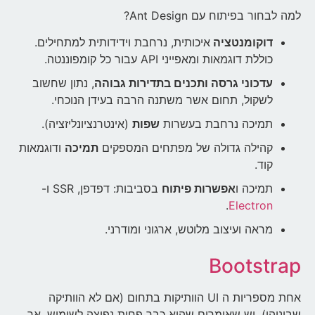
למה לבחור בפיתוח עם Ant Design?
דוקומנטציה
איכותית, נרחבת וידידותית למתחילים.
כוללת דוגמאות ומאפייני API עבור כל קומפוננטה.
עדכוני גרסה ותכנים בתדירות גבוהה
, נתון שחשוב
לשקול, תחום אשר משתנה הרבה בעידן הנוכחי.
תמיכה נרחבת בעשרות
שפות
(אינטרנציונליזציה).
קהילה גדולה של מפתחים המספקים
תמיכה
ודוגמאות
קוד.
תמיכה ו
אפשרות פיתוח
בסביבות: דפדפן, SSR ו-
.
Electron
מראה ועיצוב מלוטש, ארגוני ומודרני.
Bootstrap
אחת מספריות ה UI הוותיקות בתחום (אם לא הוותיקה
שביניהן). יש שאומרים שהיא כבר פחות נפוצה לשימוש, אך