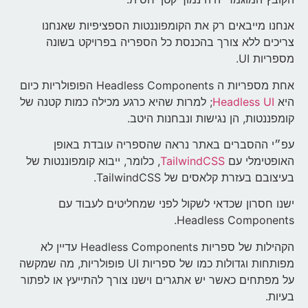
אנחנו מייבאים רק את הקומפוננטות הספציפיות שאנחנו
צריכים ללא צורך בהכנסת כל הספריה בפרויקט בשונה
מספריות UI.
אחת מספריות ה Headless Components הפופולריות כיום
היא
Headless UI
; למרות שהיא כרגע מכילה כמות קטנה של
קומפננטות, הן נגישות ונבחנות היטב.
עפ״י ההסברים באתר נראה שהספריה עובדת באופן
האופטימלי עם
TailwindCSS
, כלומר, ייבוא קומפוננטות של
בעיצובם בעזרת קלאסים של TailwindCSS.
ישנו חסרון שכדאי לשקול לפני שמחליטים לעבוד עם
Headless Components.
הקהילות של ספריות Headless Components עדיין לא
מפותחות וגדולות כמו של ספריות UI פופולריות, מה שמקשה
על מפתחים כאשר יש אתגרים וישנו צורך להתייעץ או לפתור
בעיות.