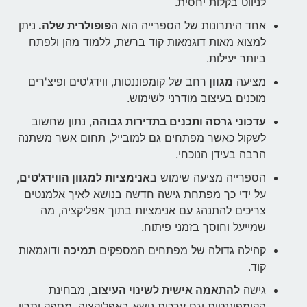
לניווט בקלות יחסית.
אחד היתרונות של הספרייה הוא ה
פופולרית שלה.
ניתן
למצוא מאות דוגמאות קוד ברשת, ללמוד מהן ולפתח
ביותר יעילות.
מציעה
מגוון
רחב של קומפוננטות, ווידג'טים ופיצ'רים
מוכנים בעיצוב מודרני לשימוש.
עדכוני גרסה ותכנים בתדירות גבוהה
, נתון שחשוב
לשקול כאשר מפתחים גם למובייל, תחום אשר משתנה
הרבה בעידן הנוכחי.
הספרייה מציעה שימוש ב
אנימציות למגוון הווידג'טים
,
על ידי כך מפתחת גישה חדשה בנושא לאיך אלמנטים
צריכים להתנהג עם אנימציות בתוך אפליקציה, מה
שמייעל וחוסך בזמני פיתוח.
קהילה גדולה של מפתחים המספקים
תמיכה
ודוגמאות
קוד.
גישה
להתאמה אישית לשינוי העיצוב
, מבחינת
הקומפוננטות וגם ערכות נושא באפליקציה, מספק יתרון