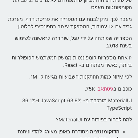
הקומפוננטות מאפס.
מעבר לכך, ניתן לבנות עם הספרייה את פריסת הדף, מערכת
גריד עם 12 עמודות, המספקת עיצוב רספונסיבי לחלוטין.
הספרייה שפותחה על ידי גוגל, שוחררה לראשונה לשימוש
בשנת 2018.
זו אחת מספריות קומפוננטות ממשק המשתמש הפופולריות
ביותר, כאשר מפתחים ב- React.
לפי NPM כמות ההתקנות השבועיות מגיעה ל- 1M.
כוכבים ב
גיטהאב
: 75K.
MaterialUI מורכבת מ- 63.9% JavaScript ו-36.1%
TypeScript.
למה לבחור בפיתוח עם MaterialUI?
הדוקומנטציה
מסודרת באופן מאורגן למדי וניתנת