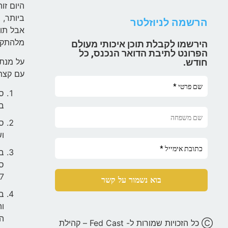
היום זו
ביותר, 
הרשמה לניוזלטר
אבל תופ
מלהתקיי
הירשמו לקבלת תוכן איכותי מעולם
הפרונט לתיבת הדואר הנכנס, כל
על מנת 
חודש.
עם קצת 
בשם ira
וש
סט
7.
וה
הא
Ⓒ כל הזכויות שמורות ל- Fed Cast – קהילת