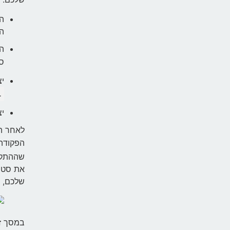
הר
הו
סט
יצ
.
יצ
לאחר ה
הפקודה
שההתקנ
את סטו
שלכם, ב
במסך זה