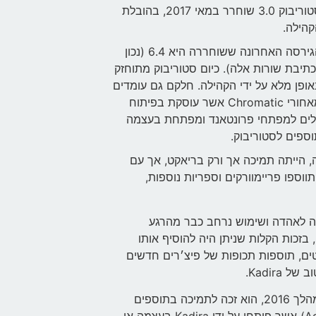
סטוריבוק 3.0 שוחרר במאי 2017, בהובלת
הילה.
הגירסה האחרונה ששוחררה היא 6.4 (נכון
תיבת שורות אלה). כיום סטוריבוק מתוחזק
ופן מלא על ידי הקהילה. חלקם גם עומדים
מאחורי Chromatic אשר עוסקת בפיתוח
לים למפתחי פרונטאנד ומפתחת בעצמה
ספים לסטוריבוק.
 הייתה תמיכה אך ורק בריאקט, אך עם
תווספו פריימוורקים וספריות נוספות,
ה לאהדה ושימוש נרחב כבר מהרגע
 בזכות הקלות שניתן היה להוסיף אותו
ים, תוספות תכופות של פיצ׳רים חדשים
של Kadira.
כבר במהלך 2016, הוא זכה לתמיכה בתוספים