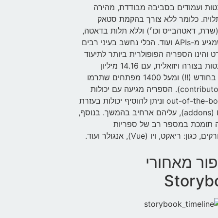
טות ועמודים בסביבה מבודדת, מהירה
לויה. כלומר ללא צורך בהקמת סטאק
שרת, דאטהבייס וכו׳) וללא תלות בדאטה,
מידע שמגיע מ-APIs ועוד. הכלי נחשב בעיני רבים
 והינו הספריה הפופולרית ביותר לתיעוד
קומפוננטות בצורה ויזואלית, עם 14.16 מיליון
הורדות בחודש (!!) ומעל 1400 מפתחים שתרמו
קוד (contributors). הספריה מגיעה עם יכולות
רבות out-of-the-box וניתן להוסיף יכולות בעזרת
תוספים (addons), עליהם ארחיב בהמשך. בנוסף,
 תומכת במספר רב של ספריות
 כגון: ריאקט, ויו (Vue), אנגולר ועוד.
ור מאחורי
Storyb