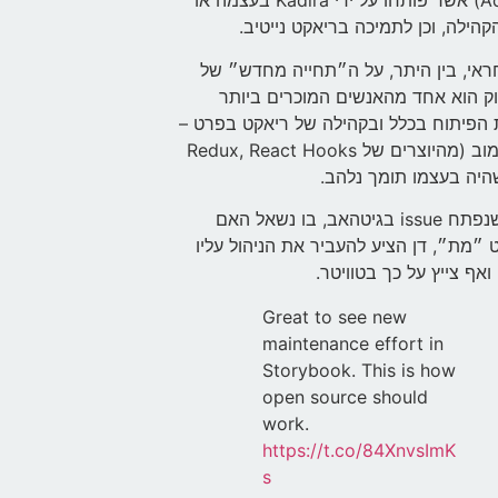
(Addons) אשר פותחו על ידי Kadira בעצמה או
הקהילה, וכן לתמיכה בריאקט נייטיב.
אי, בין היתר, על ה״תחייה מחדש״ של
ק הוא אחד מהאנשים המוכרים ביותר
הפיתוח בכלל ובקהילה של ריאקט בפרט –
דן אברמוב (מהיוצרים של Redux, React Hooks
שהיה בעצמו תומך נלהב.
לאחר שנפתח issue בגיטהאב, בו נשאל האם
 ״מת״, דן הציע להעביר את הניהול עליו
ואף צייץ על כך בטוויטר.
Great to see new
maintenance effort in
Storybook. This is how
open source should
work.
https://t.co/84XnvsImK
s