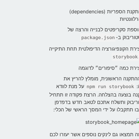
התקנת הספריות (dependencies)
לוונטיות
ספת סקריפטים לבנייה והרצה של
וריבוק ב-
package.json
ירת הקונפיגורציה הדיפולטית תחת התיקייה
storybook
ירת כמה ״סיפורים״ לדוגמה
התקנה הראשונית, מומלץ להריץ את
:
על מנת לוודא
npm run storybook
ה בוצעה בהצלחה. הרצת פקודה זו תתחיל
ריבוק ותשלח אתכם לטאב חדש בדפדפן
ו תתקבלו על ידי המסך הראשי של הכלי:
 תמצאו גם לינקים נוספים אשר יעזרו לכם