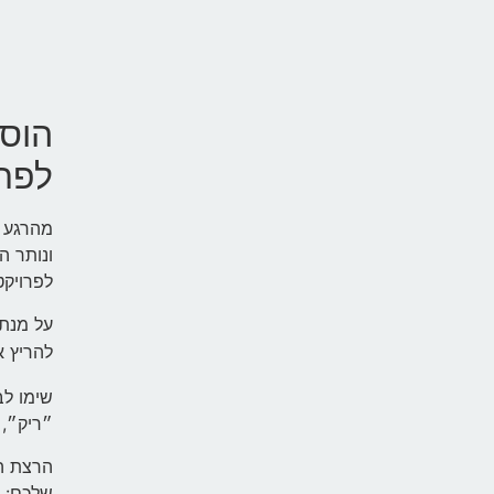
לפרו
מהרגע ה
ונותר ה
לפרויקט
על מנת 
להריץ 
שימו לב
״ריק״, 
הרצת הפ
שלכם: