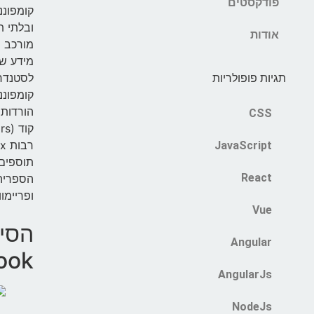
פודקסטים
קומפוננ
ובלתי ת
אודות
מורכב (
לסטנדרט
תגיות פופולריות
CSS
JavaScript
React
הספריה
ופריימוורקים,
Vue
הסיפ
Angular
ook
AngularJs
NodeJs