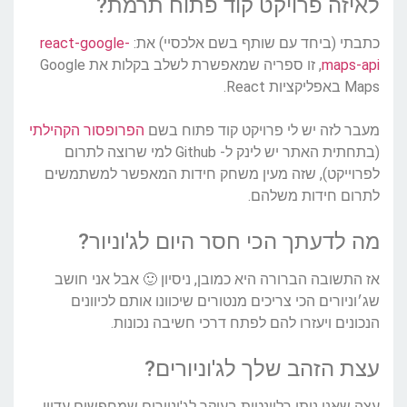
לאיזה פרויקט קוד פתוח תרמת?
כתבתי (ביחד עם שותף בשם אלכסיי) את:
react-google-
maps-api
, זו ספריה שמאפשרת לשלב בקלות את Google
Maps באפליקציות React.
מעבר לזה יש לי פרויקט קוד פתוח בשם
הפרופסור הקהילתי
(בתחתית האתר יש לינק ל- Github למי שרוצה לתרום
לפרוייקט), שזה מעין משחק חידות המאפשר למשתמשים
לתרום חידות משלהם.
מה לדעתך הכי חסר היום לג'וניור?
אז התשובה הברורה היא כמובן, ניסיון 🙂 אבל אני חושב
שג׳וניורים הכי צריכים מנטורים שיכוונו אותם לכיוונים
הנכונים ויעזרו להם לפתח דרכי חשיבה נכונות.
עצת הזהב שלך לג'וניורים?
עצה שאני נותן רלוונטית בעיקר לג'וניורים שמחפשים עדיין