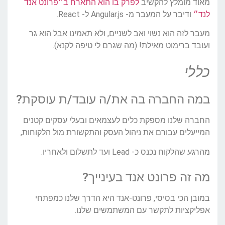
מאוד מומלץ להקשיב
לפרק בו הוא התארח ב״פרונט אנד
לנד״
ודיבר על המעבר מ- Angular.js ל- React.
מעבר לזה הוא נשוי ואב לשניים, ולא תאמינו אבל הוא גר
ועובד ברימוט מאילת! (מה שגרם לי טיפה לקנא).
כללי
במה החברה בה את/ה עובד/ת עוסקת?
החברה שלנו מספקת כלים לעצמאים ובעלי עסקים קטנים
המייעלים עבורם את ניהול העסק והתקשורת מול הלקוחות,
מהרגע שהלקוח נכנס כ- Lead ועד לתשלום ולאחריו.
מה זה פרונט אנד בעינייך?
במובן הכי בסיסי, פרונט-אנד היא הדרך שלנו כמפתחי
אפליקציות לתקשר עם המשתמשים שלנו.