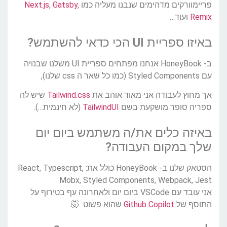
פריימוורקים מדהימים שנבנו מעליה כמו
,
Gatsby
,
Next.js
Remix
ועוד…
באיזו ספריית UI הכי כדאי להשתמש?
ב- HoneyBook אנחנו מפתחים ספריית UI משלנו שבנויה
עם Styled Components (כמו כל שאר ה css שלנו),
אך מחוץ לעבודה אני מאוד אוהב את
Tailwind.css
שיש לה
ספריה סופר מושקעת בשם
TailwindUI
(לא חינמית…).
באיזה כלים את/ה משתמש ביום יום
שלך במקום העבודה?
הסטאק שלנו ב- HoneyBook כולל את: React, Typescript,
Mobx, Styled Components, Webpack, Jest
אני עובד עם VSCode ביום יום ולאחרונה עף בטירוף על
התוסף של
Github Copilot
שהוא פשוט 🤯.