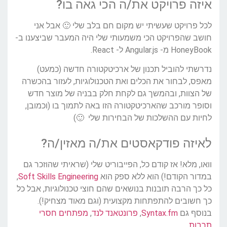
איזה פרויקט את/ה הכי גאה בו?
לכל פרויקט שעשיתי יש מקום חם בלב שלי 🙂 אבל אני
חושב שהפרויקט הכי משמעותי שלי היה המעבר שביצענו ב-
HoneyBook מ- Angular.js ל- React.
נדרשתי להוביל תכנון של ארכיטקטורה חדשה (כמעט)
מאפס, לבחור את הכלים ואת הטכנולוגיות, לעזור בהכשרה
של הצוות, ובהמשך גם לקחת חלק בבניה של מוצר חדש
וסופר מורכב שהארכיטקטורה הזו באה לתמוך בו (וכמובן,
לחיות עם ההשלכות של הבחירות שלי 🙂)
לאיזה פודקאסטים את/ה מאזין/ה?
וואו, מלא! אז קודם כל, הפייבוריט שלי (שראיתי שהוזכר גם
במדור הקודם!) הוא ללא ספק הוא
Soft Skills Engineering
,
כל כך הרבה תובנות בנושאים שהם חוצי טכנולוגיות, אבל כל
כך חשובים להתפתחות מקצועית (וגם מאוד מצחיק!).
בנוסף גם
Syntax.fm
,
פרונטאנד לנד
,
מפתחים חסרי
תרבות
.